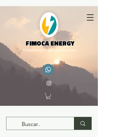
FIMOCA ENERGY
Soluciones Diesel y Proyectos
adm.rq@fimocaenergy.com