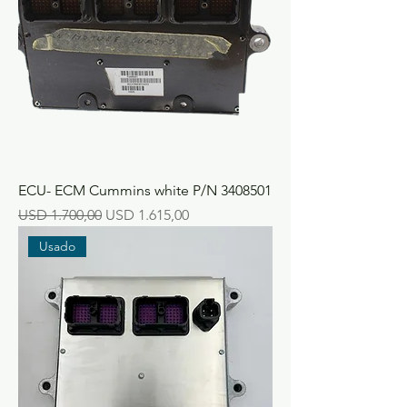
ECU- ECM Cummins white P/N 3408501
Precio
Precio de oferta
USD 1.700,00
USD 1.615,00
Usado