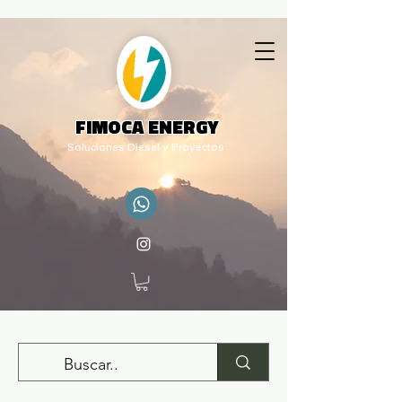
FIMOCA ENERGY
Soluciones Diesel y Proyectos
adm.rq@fimocaenergy.com