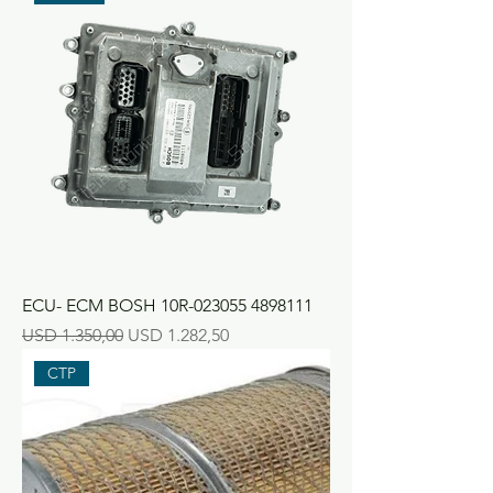
ECU- ECM BOSH 10R-023055 4898111
Precio
Precio de oferta
USD 1.350,00
USD 1.282,50
CTP