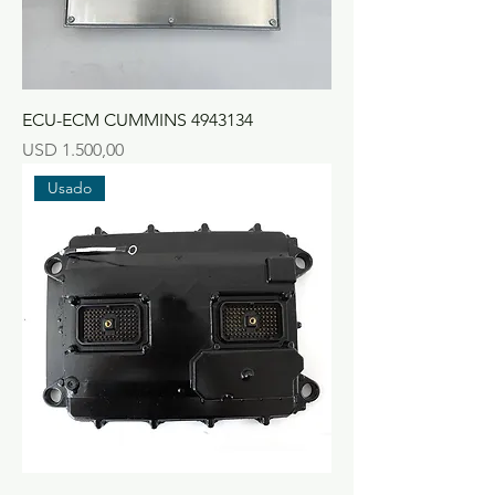
ECU-ECM CUMMINS 4943134
Precio
USD 1.500,00
Usado