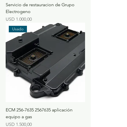
Servicio de restauracion de Grupo
Electrogeno
Precio
USD 1.000,00
Usado
ECM 256-7635 2567635 aplicación
equipo a gas
Precio
USD 1.500,00