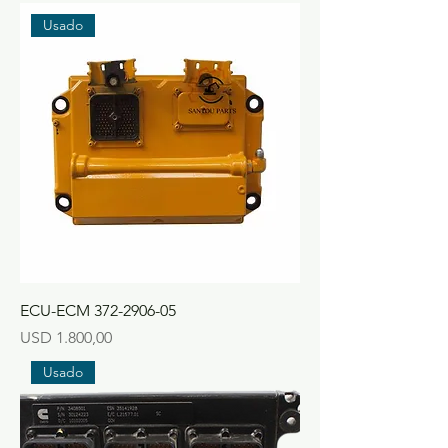
Usado
ECU-ECM 372-2906-05
Precio
USD 1.800,00
Usado