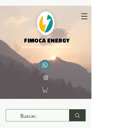
FIMOCA ENERGY
Soluciones Diesel y Proyectos
adm.rq@fimocaenergy.com