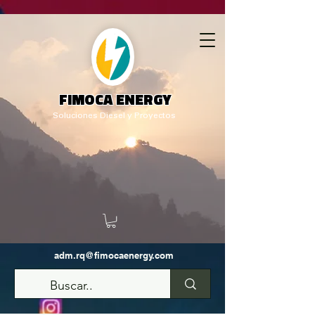
FIMOCA ENERGY
Soluciones Diesel y Proyectos
adm.rq@fimocaenergy.com