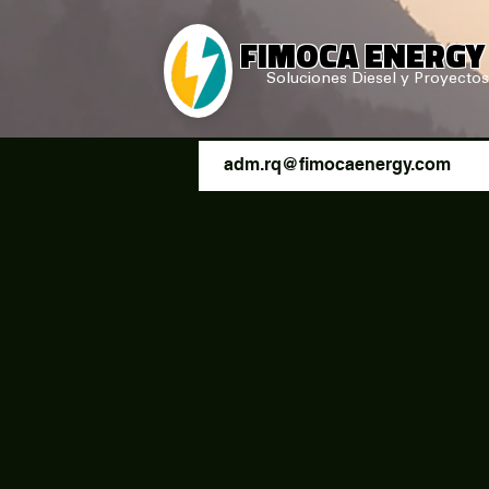
FIMOCA ENERG
Soluciones Diesel y Proyectos
adm.rq@fimocaenergy.com