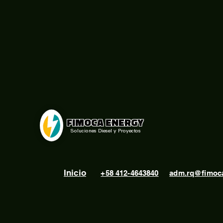
FIMOCA ENERGY
Soluciones Diesel y Proyectos
Inicio
+58 412-4643840
adm.rq@fimoc