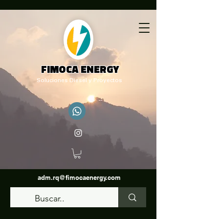
FIMOCA ENERGY
Soluciones Diesel y Proyectos
adm.rq@fimocaenergy.com